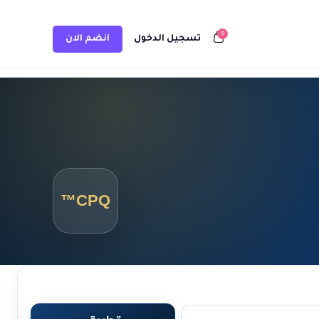
0
تسجيل الدخول
انضم الان
CPQ™