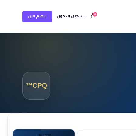
0
تسجيل الدخول
انضم الان
CPQ™