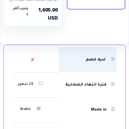
كوتش معتمد مهنه تقودك إلي
أن تكون مدرب حياتي قادر علي
1,605.00
يتدرب أكثر
تطوير أداء الناس ، وجعل
USD
تفكيرهم يقودهم إلي زيادة
قدرات حياتهم
لديه خصم
24 شهور
فترة انتهاء الصلاحية
Arabic
Made in