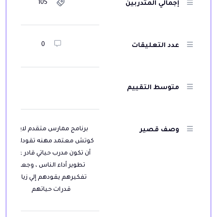
105
إجمالي المتدربين
0
عدد التعليقات
متوسط ​​التقييم
برنامج ممارس متقدم لايف
وصف قصير
كوتش معتمد مهنه تقودك إلي
أن تكون مدرب حياتي قادر علي
تطوير أداء الناس ، وجعل
تفكيرهم يقودهم إلي زيادة
قدرات حياتهم